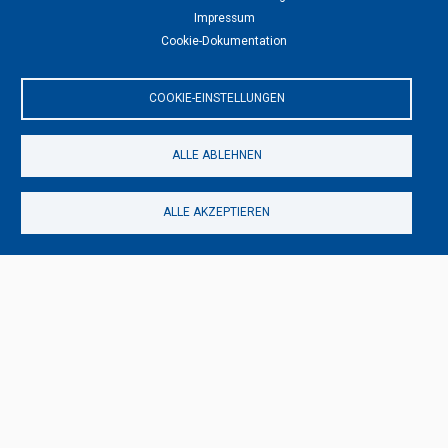
Impressum
13.04.2023 - 20:05
von
Solongo Enkhbat
Cookie-Dokumentation
COOKIE-EINSTELLUNGEN
Zeichnen
Kalligraphie
ALLE ABLEHNEN
15.02.2023 - 21:49
von
Solongo Enkhbat
ALLE AKZEPTIEREN