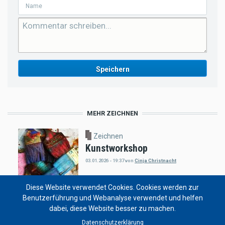
MEHR ZEICHNEN
Zeichnen
Kunstworkshop
03.01.2026 - 19:37
von
Cinja Christnacht
Diese Website verwendet Cookies. Cookies werden zur
Benutzerführung und Webanalyse verwendet und helfen
dabei, diese Website besser zu machen.
Zeichnen
Japanische Kunst
Datenschutzerklärung