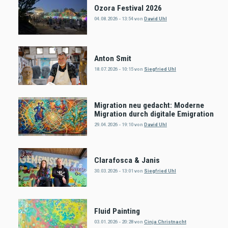
Ozora Festival 2026
04.08.2026 - 13:54
von
David Uhl
Anton Smit
18.07.2026 - 10:15
von
Siegfried Uhl
Migration neu gedacht: Moderne
Migration durch digitale Emigration
29.04.2026 - 19:10
von
David Uhl
Clarafosca & Janis
30.03.2026 - 13:01
von
Siegfried Uhl
Fluid Painting
03.01.2026 - 20:28
von
Cinja Christnacht