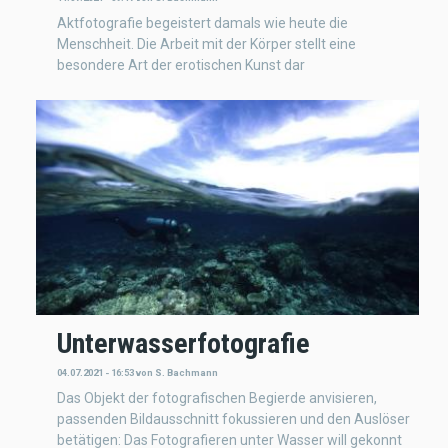
Aktfotografie begeistert damals wie heute die
Menschheit. Die Arbeit mit der Körper stellt eine
besondere Art der erotischen Kunst dar
Unterwasserfotografie
04.07.2021 - 16:53
von
S. Bachmann
Das Objekt der fotografischen Begierde anvisieren,
passenden Bildausschnitt fokussieren und den Auslöser
betätigen: Das Fotografieren unter Wasser will gekonnt