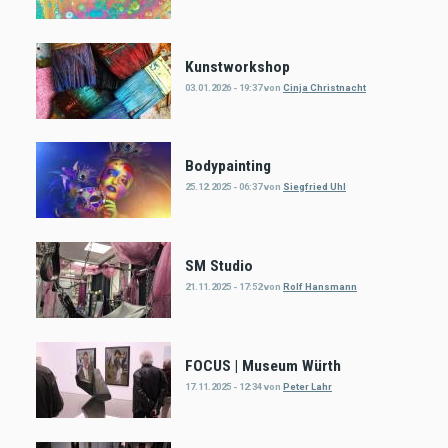
Kunstworkshop
03.01.2026 - 19:37
von
Cinja Christnacht
Bodypainting
25.12.2025 - 06:37
von
Siegfried Uhl
SM Studio
21.11.2025 - 17:52
von
Rolf Hansmann
FOCUS | Museum Würth
17.11.2025 - 12:34
von
Peter Lahr