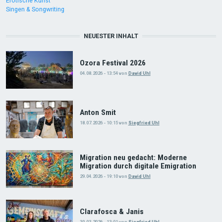
Erotische Kunst
Singen & Songwriting
NEUESTER INHALT
Ozora Festival 2026
04.08.2026 - 13:54
von
David Uhl
Anton Smit
18.07.2026 - 10:15
von
Siegfried Uhl
Migration neu gedacht: Moderne
Migration durch digitale Emigration
29.04.2026 - 19:10
von
David Uhl
Clarafosca & Janis
30.03.2026 - 13:01
von
Siegfried Uhl