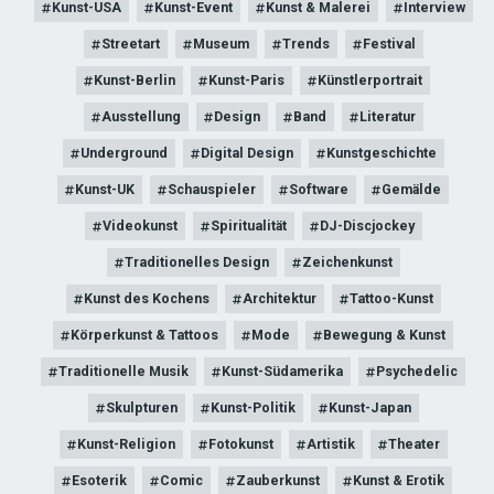
Kunst-USA
Kunst-Event
Kunst & Malerei
Interview
Streetart
Museum
Trends
Festival
Kunst-Berlin
Kunst-Paris
Künstlerportrait
Ausstellung
Design
Band
Literatur
Underground
Digital Design
Kunstgeschichte
Kunst-UK
Schauspieler
Software
Gemälde
Videokunst
Spiritualität
DJ-Discjockey
Traditionelles Design
Zeichenkunst
Kunst des Kochens
Architektur
Tattoo-Kunst
Körperkunst & Tattoos
Mode
Bewegung & Kunst
Traditionelle Musik
Kunst-Südamerika
Psychedelic
Skulpturen
Kunst-Politik
Kunst-Japan
Kunst-Religion
Fotokunst
Artistik
Theater
Esoterik
Comic
Zauberkunst
Kunst & Erotik