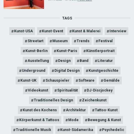
TAGS
Kunst-USA
Kunst-Event
Kunst & Malerei
Interview
Streetart
Museum
Trends
Festival
Kunst-Berlin
Kunst-Paris
Künstlerportrait
Ausstellung
Design
Band
Literatur
Underground
Digital Design
Kunstgeschichte
Kunst-UK
Schauspieler
Software
Gemälde
Videokunst
Spiritualität
DJ-Discjockey
Traditionelles Design
Zeichenkunst
Kunst des Kochens
Architektur
Tattoo-Kunst
Körperkunst & Tattoos
Mode
Bewegung & Kunst
Traditionelle Musik
Kunst-Südamerika
Psychedelic