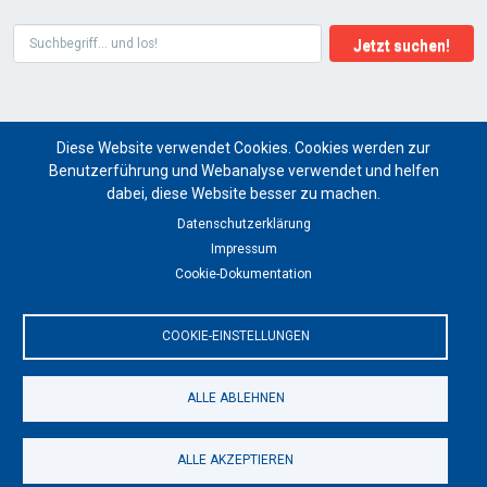
Suche
Diese Website verwendet Cookies. Cookies werden zur
Benutzerführung und Webanalyse verwendet und helfen
dabei, diese Website besser zu machen.
Kunstmagazin artist ritual
Datenschutzerklärung
Impressum
for a global future of cultural art projects
Cookie-Dokumentation
© 2026 artist ritual
COOKIE-EINSTELLUNGEN
FOOTER
Über uns
Markenbotschafter
Positionierung
Redaktionsteam
Karriere
Impressum
Datenschutz
ALLE ABLEHNEN
COOKIES UI
ALLE AKZEPTIEREN