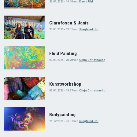
29.04.2026 - 19:10
von
David Uhl
Clarafosca & Janis
30.03.2026 - 13:01
von
Siegfried Uhl
Fluid Painting
03.01.2026 - 20:28
von
Cinja Christnacht
Kunstworkshop
03.01.2026 - 19:37
von
Cinja Christnacht
Bodypainting
25.12.2025 - 06:37
von
Siegfried Uhl