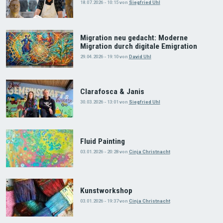
18.07.2026 - 10:15
von
Siegfried Uhl
Migration neu gedacht: Moderne
Migration durch digitale Emigration
29.04.2026 - 19:10
von
David Uhl
Clarafosca & Janis
30.03.2026 - 13:01
von
Siegfried Uhl
Fluid Painting
03.01.2026 - 20:28
von
Cinja Christnacht
Kunstworkshop
03.01.2026 - 19:37
von
Cinja Christnacht