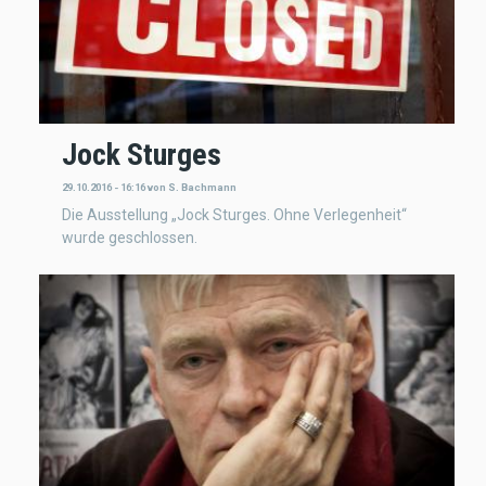
Jock Sturges
29.10.2016 - 16:16
von
S. Bachmann
Die Ausstellung „Jock Sturges. Ohne Verlegenheit“
wurde geschlossen.