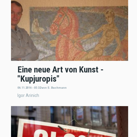
Eine neue Art von Kunst -
"Kupjuropis"
06.11.2016 - 05:32
von
S. Bachmann
Igor Arinich