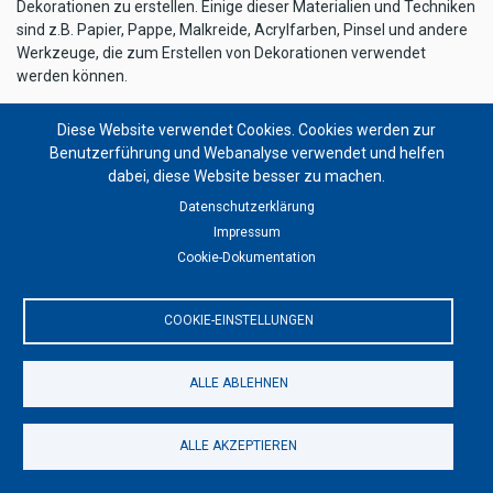
Dekorationen zu erstellen. Einige dieser Materialien und Techniken
sind z.B. Papier, Pappe, Malkreide, Acrylfarben, Pinsel und andere
Werkzeuge, die zum Erstellen von Dekorationen verwendet
werden können.
Sie können auch online nach Anleitungen und Tutorials suchen, die
Diese Website verwendet Cookies. Cookies werden zur
Ihnen bei der Herstellung von Dekorationen helfen. Hilfreich sind
Benutzerführung und Webanalyse verwendet und helfen
auch Bücher und Videos, die Ihnen beibringen, wie man
dabei, diese Website besser zu machen.
Dekorationen erstellt. Schließlich können Sie sich auch an
professionelle Dekorateure wenden, die Ihnen bei der Erstellung
Datenschutzerklärung
Ihrer Dekorationen helfen können.
Impressum
Cookie-Dokumentation
Zum Inhaltsverzeichnis über Dekorationen
Zum Inhaltsverzeichnis über Installationen
COOKIE-EINSTELLUNGEN
Zu den Artikeln über Dekorationen und Installationen
ALLE ABLEHNEN
Welche Universitäten bieten
ALLE AKZEPTIEREN
Studiengänge zu Dekoration an?