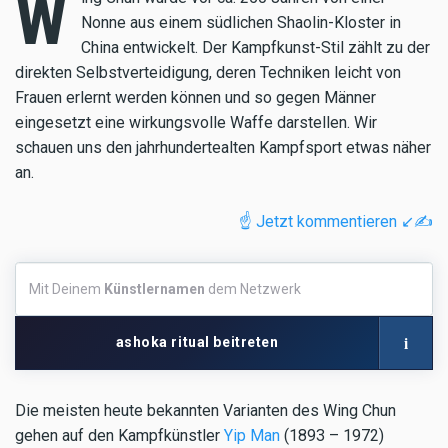
W
Nonne aus einem südlichen Shaolin-Kloster in
China entwickelt. Der Kampfkunst-Stil zählt zu der
direkten Selbstverteidigung, deren Techniken leicht von
Frauen erlernt werden können und so gegen Männer
eingesetzt eine wirkungsvolle Waffe darstellen. Wir
schauen uns den jahrhundertealten Kampfsport etwas näher
an.
☝️ Jetzt kommentieren ↙️✍️
Mit
Mit Deinem
Künstlernamen
dem Netzwerk
Deinem
Künstlernamen
dem
i
ashoka ritual beitreten
Netzwerk
Die meisten heute bekannten Varianten des Wing Chun
gehen auf den Kampfkünstler
Yip Man
(1893 – 1972)