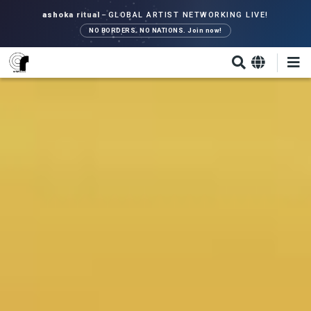
Direkt
ashoka ritual
–
GLOBAL ARTIST NETWORKING LIVE!
zum
NO BORDERS. NO NATIONS. Join now!
Inhalt