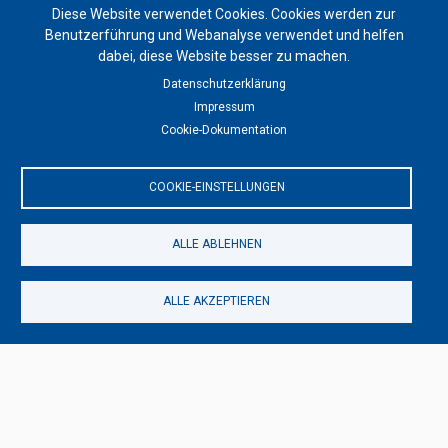
Diese Website verwendet Cookies. Cookies werden zur
29.07.2023 - 14:27
von
Solongo Enkhbat
Benutzerführung und Webanalyse verwendet und helfen
dabei, diese Website besser zu machen.
Datenschutzerklärung
Impressum
Klassisches Design
Cookie-Dokumentation
Chinesische Mauer
27.03.2023 - 20:41
von
Solongo Enkhbat
COOKIE-EINSTELLUNGEN
ALLE ABLEHNEN
Klassisches Design
Orientteppich — Perserteppich
ALLE AKZEPTIEREN
20.03.2023 - 05:01
von
Siegfried Uhl