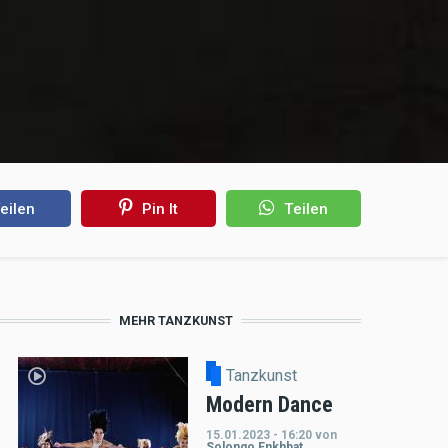
eilen
Pin It
Teilen
MEHR TANZKUNST
Tanzkunst
Modern Dance
15.01.2023 - 16:20
von
Solongo Enkhbat