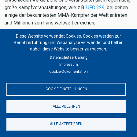
große Kampfveranstaltungen, wie z.B.
UFC 229
, bei denen
einige der bekanntesten MMA-Kämpfer der Welt antreten
und Millionen von Fans weltweit erreichen.
Diese Website verwendet Cookies. Cookies werden zur
Benutzerführung und Webanalyse verwendet und helfen
Boxen vs. MMA - Mixed Martial Arts, wer
dabei, diese Website besser zu machen.
würde gewinnen?
Datenschutzerklärung
Es ist schwierig zu sagen, wer in einem Kampf zwischen
Impressum
Cookie-Dokumentation
einem Boxer und einem MMA-Kämpfer gewinnen würde, da
beide Kampfsportarten unterschiedliche Fähigkeiten
erfordern und sich auf unterschiedliche Aspekte des
COOKIE-EINSTELLUNGEN
Kampfes konzentrieren.
Ein Boxer hat eine hervorragende Technik im Boxen und
ALLE ABLEHNEN
kann mit schnellen Schlägen und Kombinationen großen
Schaden anrichten. Boxer sind auch bekannt für ihre
ALLE AKZEPTIEREN
Ausdauer und Schnelligkeit.
Ein MMA-Kämpfer hingegen hat eine breitere Palette an