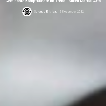
Gemischte Kampfkünste im Trend - Mixed Martial Arts
Solongo Enkhbat
,
19 Dezember, 2022