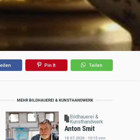
eilen
Pin It
Teilen
MEHR BILDHAUEREI & KUNSTHANDWERK
Bildhauerei &
Kunsthandwerk
Anton Smit
18.07.2026 - 10:15
von