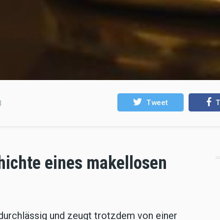
Tweet
T
3
hichte eines makellosen
tdurchlässig und zeugt trotzdem von einer