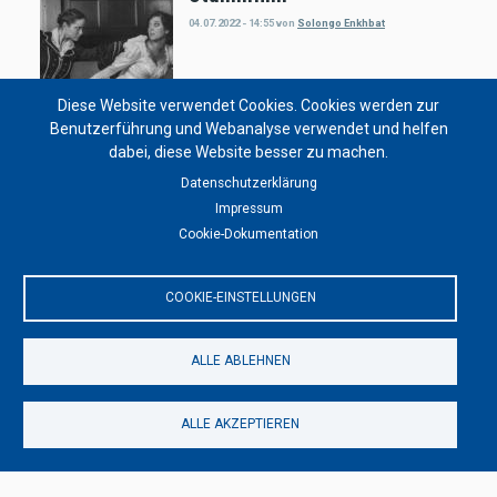
04.07.2022 - 14:55
von
Solongo Enkhbat
Diese Website verwendet Cookies. Cookies werden zur
Benutzerführung und Webanalyse verwendet und helfen
Filmproduktion & Videoproduktion
dabei, diese Website besser zu machen.
Yoko Ono & John Lennon
Datenschutzerklärung
04.07.2021 - 15:01
von
S. Bachmann
Impressum
Cookie-Dokumentation
COOKIE-EINSTELLUNGEN
ALLE ABLEHNEN
ALLE AKZEPTIEREN