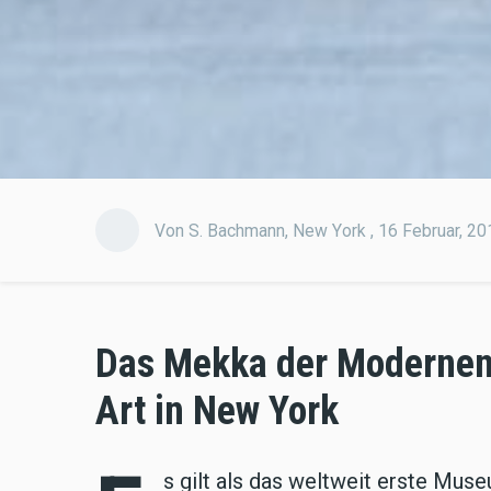
Von
S. Bachmann
,
New York ,
16 Februar, 20
Das Mekka der Modernen
Art in New York
s gilt als das weltweit erste Mus