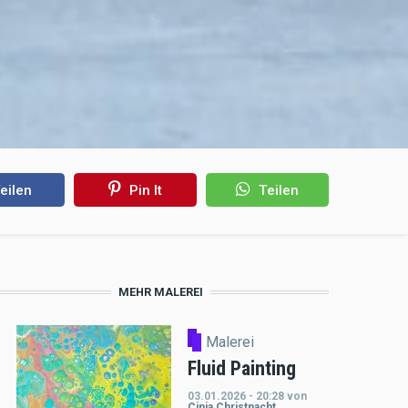
eilen
Pin It
Teilen
MEHR MALEREI
Malerei
Fluid Painting
03.01.2026 - 20:28
von
Cinja Christnacht