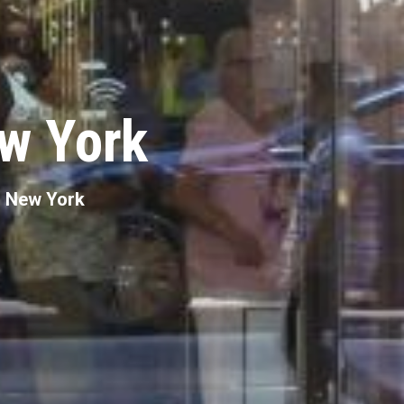
w York
n New York