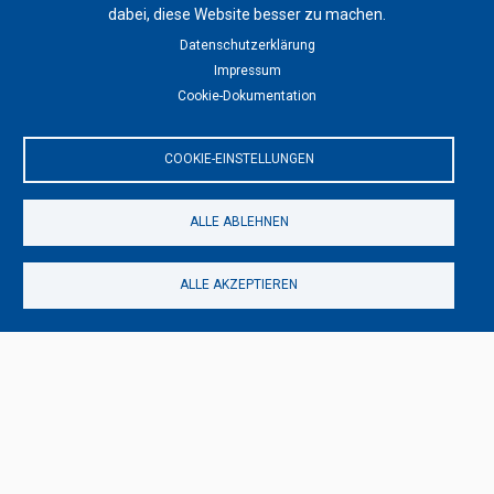
dabei, diese Website besser zu machen.
Datenschutzerklärung
Impressum
Cookie-Dokumentation
COOKIE-EINSTELLUNGEN
ALLE ABLEHNEN
ALLE AKZEPTIEREN
artist ritual ist eine Plattform für Kunst & Kultur mit eigenem Kunstmagazin
für die Kunst-Dimensionen Traditionelle Kunst, Modern Art, Digitale Kunst
und Darstellende Kunst. Wir berichten über tagesaktuelle Trends im Bereich
der globalen Kunst, führen spannende Interviews und halten Dich mit
relevanten & nutzbringenden Tipps, Tricks & Trends auf dem Laufenden.
Werde Stammleser*in!
Traditionelle Kunst
Kochkunst