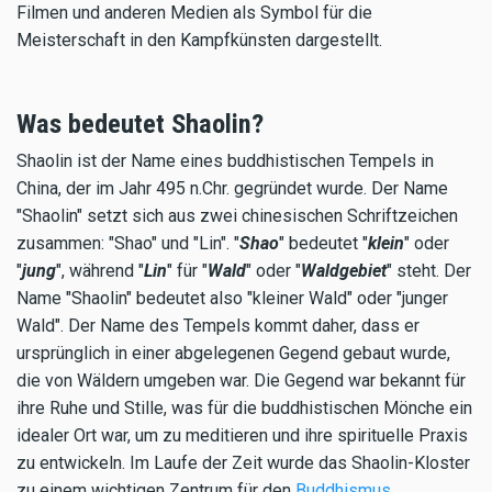
Filmen und anderen Medien als Symbol für die
Meisterschaft in den Kampfkünsten dargestellt.
Was bedeutet Shaolin?
Shaolin ist der Name eines buddhistischen Tempels in
China, der im Jahr 495 n.Chr. gegründet wurde. Der Name
"Shaolin" setzt sich aus zwei chinesischen Schriftzeichen
zusammen: "Shao" und "Lin". "
Shao
" bedeutet "
klein
" oder
"
jung
", während "
Lin
" für "
Wald
" oder "
Waldgebiet
" steht. Der
Name "Shaolin" bedeutet also "kleiner Wald" oder "junger
Wald". Der Name des Tempels kommt daher, dass er
ursprünglich in einer abgelegenen Gegend gebaut wurde,
die von Wäldern umgeben war. Die Gegend war bekannt für
ihre Ruhe und Stille, was für die buddhistischen Mönche ein
idealer Ort war, um zu meditieren und ihre spirituelle Praxis
zu entwickeln. Im Laufe der Zeit wurde das Shaolin-Kloster
zu einem wichtigen Zentrum für den
Buddhismus
,