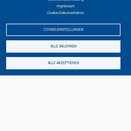
Impressum
Cookie-Dokumentation
COOKIE-EINSTELLUNGEN
ALLE ABLEHNEN
ALLE AKZEPTIEREN
MEHR FILMPRODUKTION & VIDEOPRODUKTION
Filmproduktion & Videoproduktion
Anime
26.07.2023 - 14:27
von
Solongo Enkhbat