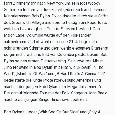
fährt Zimmermann nach New York um sein Idol Woody
Guthrie zu treffen. Zu dieser Zeit gab er sich auch seinen
Künstlernamen Bob Dylan. Dylan tingelte durch viele Cafès
des Greenwich Village und spielte fleißig sein Repertoire,
welches bevorzugt aus Guthrie-Stücken bestand. Das
Major-Label Columbia wurde auf den Folksänger
aufmerksam. Und obwohl der dünne 21-Jährige mit der
schnarrenden Stimme und dem wenig eleganten Gitarrenstil
so gar nicht recht ins Bild von Columbia paßte, bekam Bob
Dylan seinen ersten Plattenvertrag. Sein zweites Album
„The Freewhelin`Bob Dylan“ mit Hits wie „Blowin` In The
Wind“, „Masters Of War“ und „A Hard Rain’s A-Gonna Fall“
begeisterte die junge Protestbewegung Amerikas und
machen den jungen Bob Dylan zum Megastar seiner Zeit.
Die darauffolgende Tour mit der Folk-Sängerin Joan Baez
machte den jungen Sänger landesweit bekannt.
Bob Dylans Lieder „With God On Our Side“ und „Only A