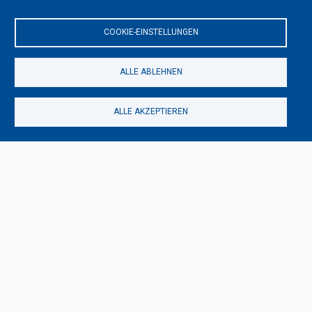
Singen & Songwriting
COOKIE-EINSTELLUNGEN
Las Anez
11.07.2021 - 15:36
von
S. Bachmann
ALLE ABLEHNEN
ALLE AKZEPTIEREN
artist ritual ist eine Plattform für Kunst & Kultur mit eigenem Kunstmagazin
für die Kunst-Dimensionen Traditionelle Kunst, Modern Art, Digitale Kunst
und Darstellende Kunst. Wir berichten über tagesaktuelle Trends im Bereich
der globalen Kunst, führen spannende Interviews und halten Dich mit