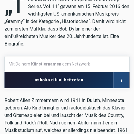
„T
Series Vol. 11“ gewann am 15. Februar 2016 den
wichtigsten US-amerikanischen Musikpreis
„Grammy“ in der Kategorie „Historisches“. Damit wird nicht
zum ersten Mal klar, dass Bob Dylan einer der
einflußreichsten Musiker des 20. Jahrhunderts ist. Eine
Biografie.
Mit
Mit Deinem
Künstlernamen
dem Netzwerk
Deinem
Künstlernamen
dem
i
ashoka ritual beitreten
Netzwerk
Robert Allen Zimmermann wird 1941 in Duluth, Minnesota
geboren. Als Kind bringt er sich autodidaktisch das Klavier-
und Gitarrespielen bei und lauscht der Musik des Country,
Folk und Rock`n`Roll. Nach seinem Abitur nimmt er ein
Musikstudium auf, welches er allerdings nie beendet. 1961