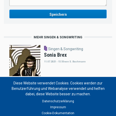
MEHR SINGEN & SONGWRITING
Singen & Songwriting
Sonia Brex
11.07.2021 - 15:50
von
S. Bachmann
Diese Website verwendet Cookies. Cookies werden zur
Singen & Songwriting
Benutzerführung und Webanalyse verwendet und helfen
Songwriting
dabei, diese Website besser zu machen.
11.07.2021 - 15:47
von
S. Bachmann
Datenschutzerklärung
Impressum
Cookie-Dokumentation